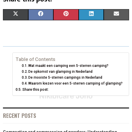
S
S
S
S
S
X
F
P
L
E
H
H
H
H
H
(
A
I
I
M
A
A
A
A
A
T
C
N
N
A
R
R
R
R
R
W
E
T
K
I
E
E
E
E
E
I
B
E
E
L
Table of Contents
Wat maakt een camping een 5-sterren camping?
O
O
O
O
O
T
O
R
D
De opkomst van glamping in Nederland
De mooiste 5-sterren campings in Nederland
N
N
N
N
N
T
O
E
I
Waarom kiezen voor een 5-sterren camping of glamping?
E
K
S
N
Share this post:
R
T
)
RECENT POSTS
Compaction and compression of powders: Understanding