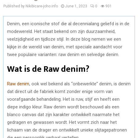
Published by Nikibicare-joho.info
June 1, 2023
0
901
Denim, een iconische stof die al decennialang geliefd is in de
modewereld. Het staat bekend om zijn duurzaamheid,
veelzijdigheid en tijdloze stijl. In deze blog nemen we een
kijkje in de wereld van denim, met speciale aandacht voor
twee populaire varianten: raw denim en selvedge denim.
Wat is de Raw denim?
Raw denim
, ook wel bekend als “onbewerkte” denim, is denim
dat direct uit de fabriek komt zonder enige vorm van
voorafgaande behandeling. Het is ruw, stijf en heeft een
diepe indigo kleur. Raw denim wordt beschouwd als een
blanco canvas dat zijn karakter ontwikkelt naarmate het
gedragen en gewassen wordt. Het vormt zich naar het
lichaam van de drager en ontwikkelt unieke slijtagepatronen
die een persoonlijk verhaal vertellen.